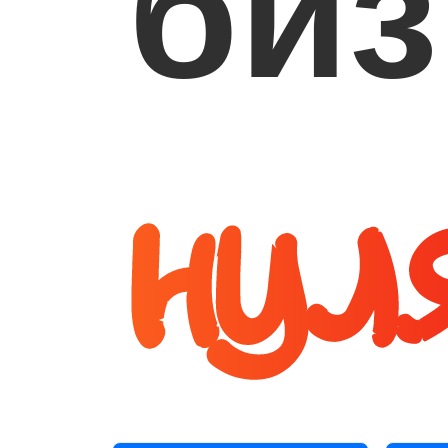
биз
нул