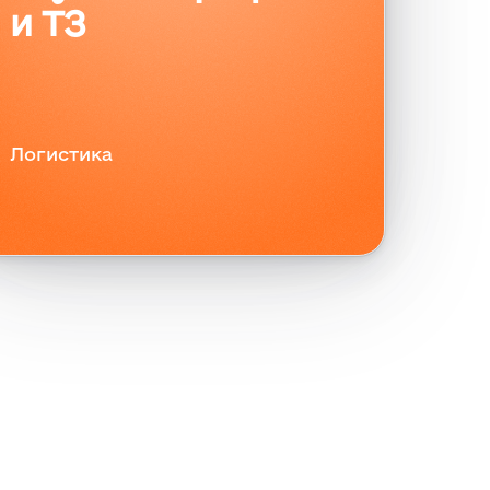
экономим всем
и ТЗ
время
Гарантии
Нью-скул
Логистика