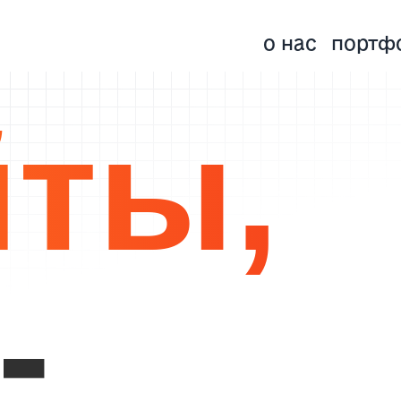
о нас
портф
ты,
-