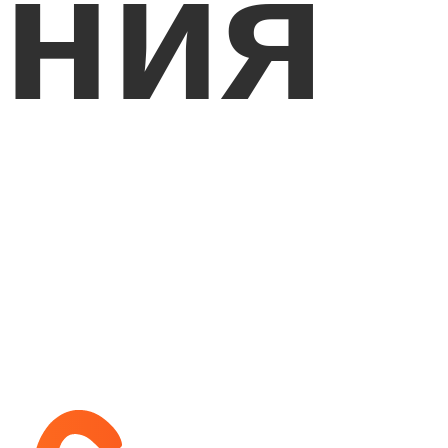
ния
с