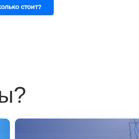
колько стоит?
мы?