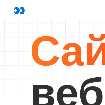
Сай
веб