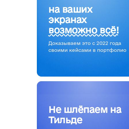
на ваших
экранах
возможно всё!
Доказываем это с 2022 года
своими кейсами в портфолио
Не шлёпаем на
Тильде