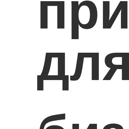
пр
дл