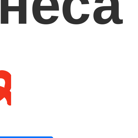
неса
я