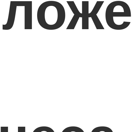
иложе
я